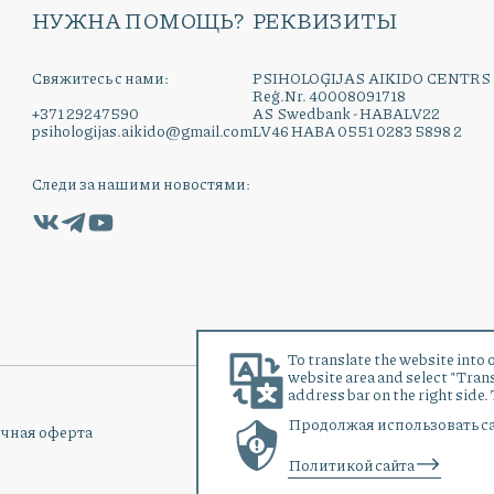
НУЖНА ПОМОЩЬ?
РЕКВИЗИТЫ
Свяжитесь с нами:
PSIHOLOĢIJAS AIKIDO CENTRS
Reģ.Nr. 40008091718
+371 29247590
AS Swedbank - HABALV22
psihologijas.aikido@gmail.com
LV46 HABA 0551 0283 5898 2
Следи за нашими новостями:
To translate the website into 
website area and select "Transl
address bar on the right side.
Продолжая использовать са
чная оферта
Политикой сайта