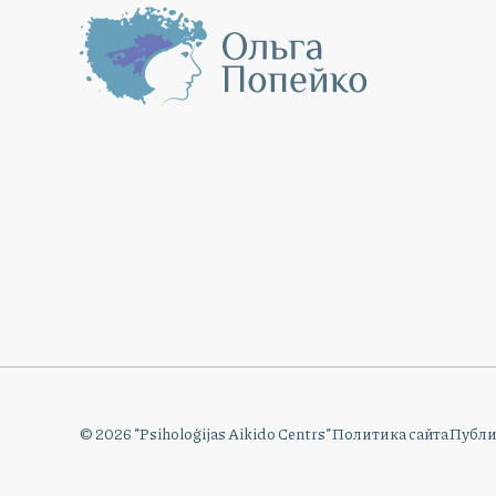
©
2026
”Psiholoģijas Aikido Centrs”
Политика сайта
Публи