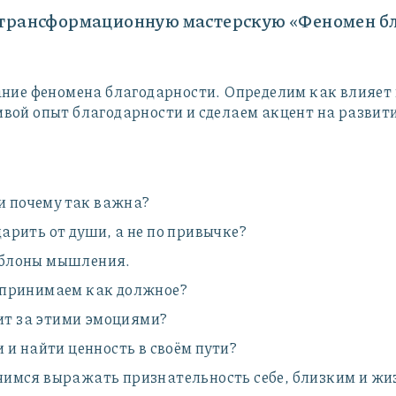
и трансформационную мастерскую «Феномен б
ие феномена благодарности. Определим как влияет 
живой опыт благодарности и сделаем акцент на развит
 и почему так важна?
арить от души, а не по привычке?
аблоны мышления.
оспринимаем как должное?
оит за этими эмоциями?
 и найти ценность в своём пути?
чимся выражать признательность себе, близким и жи