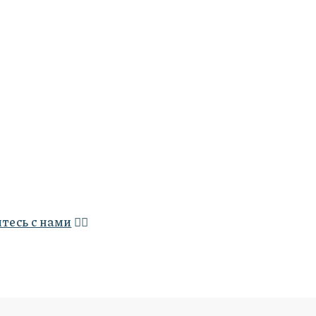
тесь с нами
👇🏻