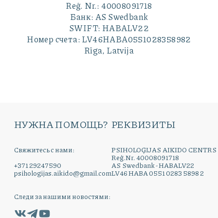
Reģ. Nr.: 40008091718
Банк: AS Swedbank
SWIFT: HABALV22
Номер счета: LV46HABA0551028358982
Rīga, Latvija
НУЖНА ПОМОЩЬ?
РЕКВИЗИТЫ
Свяжитесь с нами:
PSIHOLOĢIJAS AIKIDO CENTRS
Reģ.Nr. 40008091718
+371 29247590
AS Swedbank - HABALV22
psihologijas.aikido@gmail.com
LV46 HABA 0551 0283 5898 2
Следи за нашими новостями: