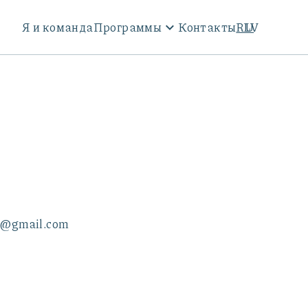
Я и команда
Программы
Контакты
RU
LV
do@gmail.com